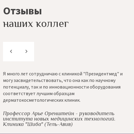
Отзывы
наших коллег
Я много лет сотрудничаю с клиникой "Президентмед" и
К
могу засвидетельствовать, что она как по научному
с
потенциалу, так и по инновационности оборудования
н
и
соответствует лучшим образцам
и
дерматокосметологических клиник.
A
Г
С
Профессор Арье Оренштейн - руководитель
института новых медицинских технологий.
Клиника "Шиба" (Тель-Авив)
A