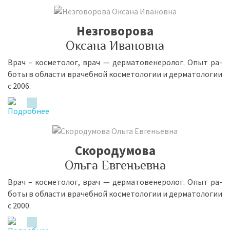
Незговорова
Оксана Ивановна
Врач – кос­ме­то­лог, врач — дер­ма­то­ве­не­ро­лог. Опыт ра­
бо­ты в об­ла­сти вра­чеб­ной кос­ме­то­ло­гии и дер­ма­то­ло­гии
с 2006.
Скородумова
Ольга Евгеньевна
Врач – кос­ме­то­лог, врач — дер­ма­то­ве­не­ро­лог. Опыт ра­
бо­ты в об­ла­сти вра­чеб­ной кос­ме­то­ло­гии и дер­ма­то­ло­гии
с 2000.