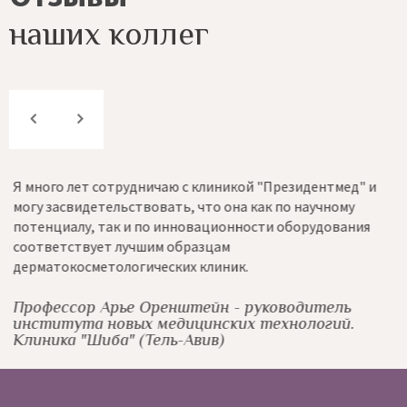
наших коллег
Я много лет сотрудничаю с клиникой "Президентмед" и
К
могу засвидетельствовать, что она как по научному
с
потенциалу, так и по инновационности оборудования
н
и
соответствует лучшим образцам
и
дерматокосметологических клиник.
A
Г
С
Профессор Арье Оренштейн - руководитель
института новых медицинских технологий.
Клиника "Шиба" (Тель-Авив)
A