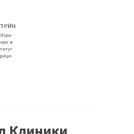
тейн
 Из­ра­
ми­ре в
сти­тут
­ди­ци­
ал Клиники