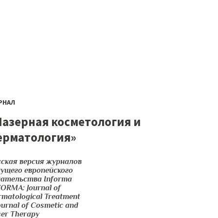
225-25-82
+7 495
ЗАКАЗАТЬ
РНАЛ
Лазерная косметология и
ерматология»
сская версия журналов
дущего европейского
дательства Informa
ORMA: Journal of
matological Treatment
ournal of Cosmetic and
ser Therapy