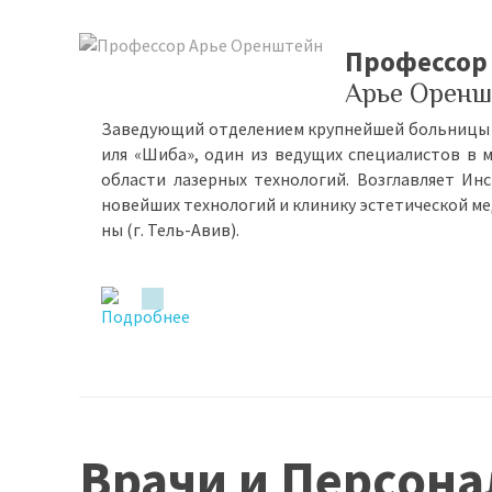
Профессор
Арье Оренш
За­ве­ду­ю­щий от­де­ле­ни­ем круп­ней­шей боль­ни­цы
и­ля «Ши­ба», один из ве­ду­щих спе­ци­а­ли­стов в 
об­ла­сти ла­зер­ных тех­но­ло­гий. Воз­глав­ля­ет Ин­
но­вей­ших тех­но­ло­гий и кли­ни­ку эс­те­ти­че­ской ме
ны (г. Тель-Авив).
Врачи и Персон