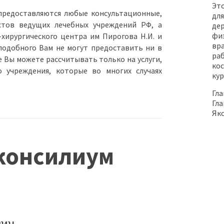
Эт
предоставляются любые консультационные,
для
стов ведущих лечебных учреждений РФ, а
дер
фи
ирургического центра им Пирогова Н.И. и
вр
подобного Вам не могут предоставить ни в
ра
 Вы можете рассчитывать только на услуги,
ко
 учреждения, которые во многих случаях
ку
Гла
Гл
Яко
консилиум
вич