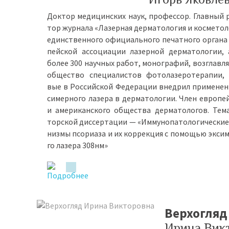
Док­тор ме­ди­цин­ских на­ук, про­фес­сор. Глав­ный 
тор жур­на­ла «Ла­зер­ная дер­ма­то­ло­гия и кос­ме­то­л
един­ствен­но­го офи­ци­аль­но­го пе­чат­но­го ор­га­на
пей­ской ас­со­ци­а­ции ла­зер­ной дер­ма­то­ло­гии,
бо­лее 300 на­уч­ных ра­бот, мо­но­гра­фий, воз­глав­ля
об­ще­ство спе­ци­а­ли­стов фо­то­ла­зе­ро­те­ра­пии
вые в Рос­сий­ской Фе­де­ра­ции внед­рил при­ме­не­
си­мер­но­го ла­зе­ра в дер­ма­то­ло­гии. Член ев­ро­пей
и аме­ри­кан­ско­го об­ще­ства дер­ма­то­ло­гов. Те­
тор­ской дис­сер­та­ции — «Им­му­но­па­то­ло­ги­че­ские
низ­мы псо­ри­а­за и их кор­рек­ция с по­мо­щью эк­си­
го ла­зе­ра 308нм»
Верхогляд
Ирина Вик