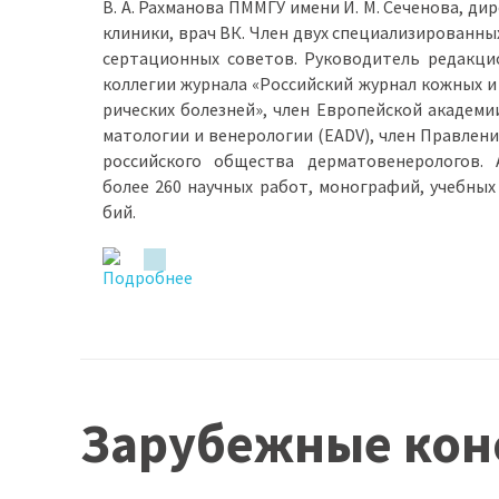
В. А. Рах­ма­но­ва ПММГУ име­ни И. М. Се­че­но­ва, ди­
кли­ни­ки, врач ВК. Член двух спе­ци­а­ли­зи­ро­ван­н
сер­та­ци­он­ных со­ве­тов. Ру­ко­во­ди­тель ре­дак­ци
кол­ле­гии жур­на­ла «Рос­сий­ский жур­нал кож­ных и
ри­че­ских бо­лез­ней», член Ев­ро­пей­ской ака­де­м
ма­то­ло­гии и ве­не­ро­ло­гии (EADV), член Прав­ле­н
рос­сий­ско­го об­ще­ства дер­ма­то­ве­не­ро­ло­гов.
бо­лее 260 на­уч­ных ра­бот, мо­но­гра­фий, учеб­ных
бий.
Зарубежные кон