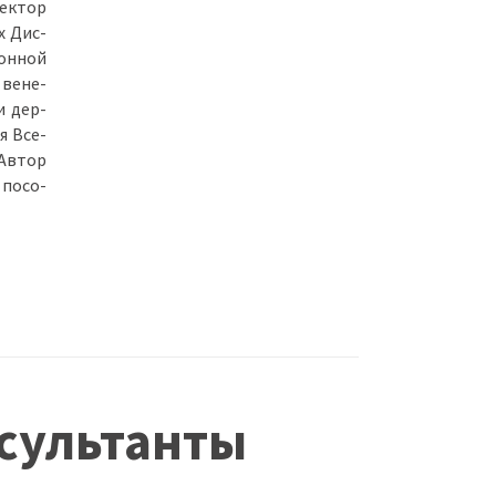
рек­тор
ых Дис­
­он­ной
 ве­не­
ии дер­
ия Все­
 Ав­тор
 по­со­
сультанты