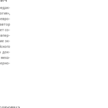
ре­дак­
о­гия»,
 ев­ро­
 ав­тор
­ет со­
, впер­
ние эк­
­ско­го
ма док­
 ме­ха­
мер­но­
торовна