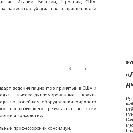
так же Италии, Бельгии, Германии, США.
их пациентов убедил нас в правильности
ЖУ
«
д
андарт ведения пациентов принятый в США и
дят высоко-дипломированные врачи-
Ру
сора на новейшем оборудовании мирового
ве
ого впечатляющего результата по всем
из
INF
логии и трихологии.
Der
и J
льный профессорский консилиум.
La