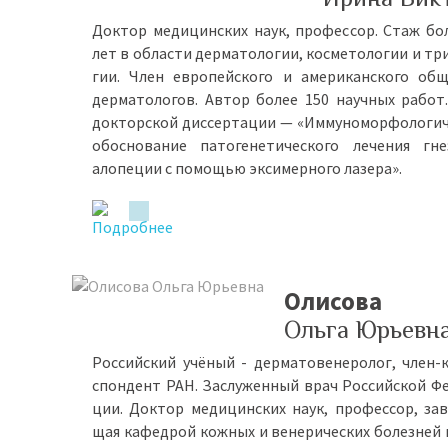
Док­тор ме­ди­цин­ских на­ук, про­фес­сор. Стаж бо
лет в об­ла­сти дер­ма­то­ло­гии, кос­ме­то­ло­гии и три
гии. Член ев­ро­пей­ско­го и аме­ри­кан­ско­го об­
дер­ма­то­ло­гов. Ав­тор бо­лее 150 на­уч­ных ра­бот
док­тор­ской дис­сер­та­ции — «Им­му­но­мор­фо­ло­ги­
обос­но­ва­ние па­то­ге­не­ти­че­ско­го ле­че­ния гн
ало­пе­ции с по­мо­щью эк­си­мер­но­го ла­зе­ра».
Олисова
Ольга Юрьевн
Рос­сий­ский учё­ный - дер­ма­то­ве­не­ро­лог, член-
спон­дент РАН. За­слу­жен­ный врач Рос­сий­ской Фе
ции. Док­тор ме­ди­цин­ских на­ук, про­фес­сор, за­в
щая ка­фед­рой кож­ных и ве­не­ри­че­ских бо­лез­ней