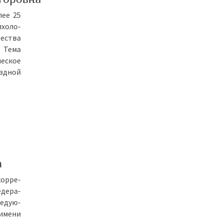
­лее 25
­хо­ло­
ще­ства
. Те­ма
че­ское
езд­ной
а
кор­ре­
­де­ра­
е­ду­ю­
 име­ни