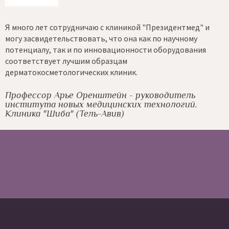
Я много лет сотрудничаю с клиникой "Президентмед" и
К
могу засвидетельствовать, что она как по научному
с
потенциалу, так и по инновационности оборудования
н
и
соответствует лучшим образцам
и
дерматокосметологических клиник.
A
Г
С
Профессор Арье Оренштейн - руководитель
института новых медицинских технологий.
Клиника "Шиба" (Тель-Авив)
A