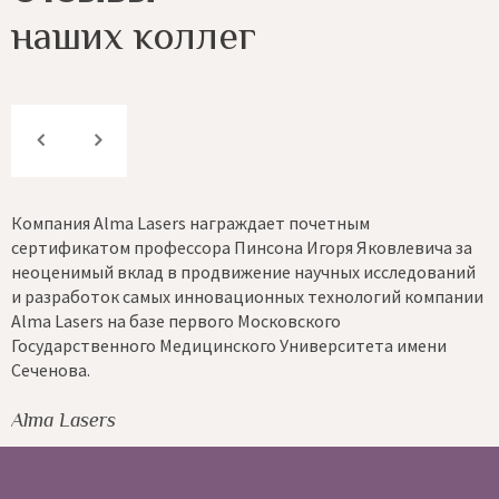
наших коллег
ждает почетным
Я много лет сотрудничаю с кли
инсона Игоря Яковлевича за
могу засвидетельствовать, что
жение научных исследований
потенциалу, так и по инновац
ционных технологий компании
соответствует лучшим образц
 Московского
дерматокосметологических кли
кого Университета имени
Профессор Арье Оренштейн
института новых медицин
Клиника "Шиба" (Тель-Авив