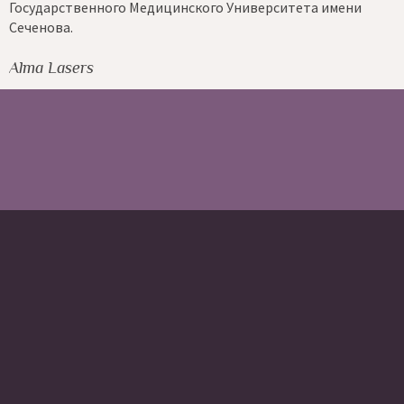
едицинского Университета имени
Профессор Арье Ор
института новых м
Клиника "Шиба" (Те