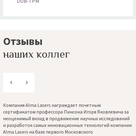
DUB-TPM
Отзывы
наших коллег
rs награждает почетным
Я много лет сотруднич
ссора Пинсона Игоря Яковлевича за
могу засвидетельствова
 продвижение научных исследований
потенциалу, так и по 
 инновационных технологий компании
соответствует лучшим
 первого Московского
дерматокосметологиче