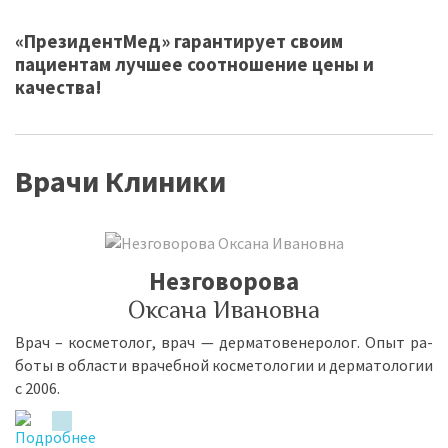
«ПрезидентМед» гарантирует своим
пациентам лучшее соотношение цены и
качества!
Врачи Клиники
Незговорова
Оксана Ивановна
Врач – кос­ме­то­лог, врач — дер­ма­то­ве­не­ро­лог. Опыт ра­
бо­ты в об­ла­сти вра­чеб­ной кос­ме­то­ло­гии и дер­ма­то­ло­гии
с 2006.