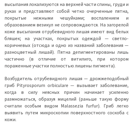
высыпания локализуются на верхней части спины, груди и
руках и представляют собой четко очерченные пятна,
покрытые нежными чешуйками; воспалением и
образованием везикул не сопровождаются. На загорелой
коже высыпания отрубевидного лишая имеют вид белых
бляшек; на участках, покрытых одеждой — светло-
коричневых (отсюда и одно из названий заболевания —
разноцветный лишай). Пятна депигментированы лишь
частично (в отличие от витилиго, при котором
пораженные участки полностью лишены пигмента).
Возбудитель отрубевидного лишая — дрожжеподобный
гриб Pityrosporum orbiculare — вызывает заболевание,
когда в силу неясных причин начинает усиленно
размножаться, образуя мицелий (раньше такую форму
считали особым видом Malassezia furfur). Гриб легко
выявить путем микроскопии поверхностного соскоба с
кожи.