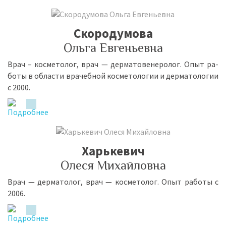
Скородумова
Ольга Евгеньевна
Врач – кос­ме­то­лог, врач — дер­ма­то­ве­не­ро­лог. Опыт ра­
бо­ты в об­ла­сти вра­чеб­ной кос­ме­то­ло­гии и дер­ма­то­ло­гии
с 2000.
Харькевич
Олеся Михайловна
Врач — дер­ма­то­лог, врач — кос­ме­то­лог. Опыт ра­бо­ты с
2006.