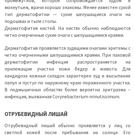
промежутков, которое сопровождается зудом и
мокнутьем, врачи хорошо знакомы. Менее известен сухой
тип дерматофитии — сухие шелушащиеся очаги на
подошвах и тыле стопы.
Дерматофития кистей. На кистях обычно наблюдаются
четко очерченные сухие очаги с шелушащимися краями.
Дерматофития проявляется зудящими очагами эритемы с
четко очерченными шелушащимися краями. При паховой
дерматофитии инфекция распространяется на
прилежащие участки кожи бедер и живота. Для
кандидоза кожных складок характерен зуд и высыпание
папул и пустул по наружному краю пораженного участка.
В подмышечных областях более вероятна эритразма –
инфекция, вызванная Corynebacterium minutissimum.
ОТРУБЕВИДНЫЙ ЛИШАЙ
Отрубевидный лишай обычно проявляется у лиц со
светлой кожей после пребывания на солнце. Его