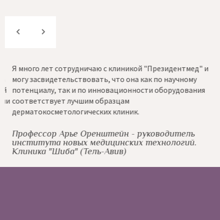
Я много лет сотрудничаю с клиникой "Президентмед" и
К
могу засвидетельствовать, что она как по научному
с
потенциалу, так и по инновационности оборудования
н
и
соответствует лучшим образцам
и
дерматокосметологических клиник.
A
Г
С
Профессор Арье Оренштейн - руководитель
института новых медицинских технологий.
Клиника "Шиба" (Тель-Авив)
A