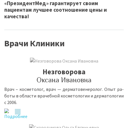
«ПрезидентМед» гарантирует своим
пациентам лучшее соотношение цены и
качества!
Врачи Клиники
Незговорова
Оксана Ивановна
Врач – кос­ме­то­лог, врач — дер­ма­то­ве­не­ро­лог. Опыт ра­
бо­ты в об­ла­сти вра­чеб­ной кос­ме­то­ло­гии и дер­ма­то­ло­гии
с 2006.