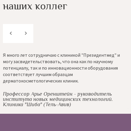
наших коллег
Я много лет сотрудничаю с клиникой "Президентмед" и
К
могу засвидетельствовать, что она как по научному
с
потенциалу, так и по инновационности оборудования
н
и
соответствует лучшим образцам
и
дерматокосметологических клиник.
A
Г
С
Профессор Арье Оренштейн - руководитель
института новых медицинских технологий.
Клиника "Шиба" (Тель-Авив)
A