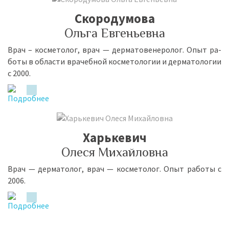
Скородумова
Ольга Евгеньевна
Врач – кос­ме­то­лог, врач — дер­ма­то­ве­не­ро­лог. Опыт ра­
бо­ты в об­ла­сти вра­чеб­ной кос­ме­то­ло­гии и дер­ма­то­ло­гии
с 2000.
Харькевич
Олеся Михайловна
Врач — дер­ма­то­лог, врач — кос­ме­то­лог. Опыт ра­бо­ты с
2006.