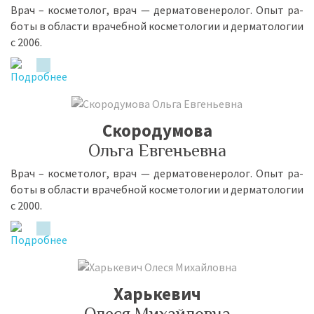
Врач – кос­ме­то­лог, врач — дер­ма­то­ве­не­ро­лог. Опыт ра­
бо­ты в об­ла­сти вра­чеб­ной кос­ме­то­ло­гии и дер­ма­то­ло­гии
с 2006.
Скородумова
Ольга Евгеньевна
Врач – кос­ме­то­лог, врач — дер­ма­то­ве­не­ро­лог. Опыт ра­
бо­ты в об­ла­сти вра­чеб­ной кос­ме­то­ло­гии и дер­ма­то­ло­гии
с 2000.
Харькевич
Олеся Михайловна