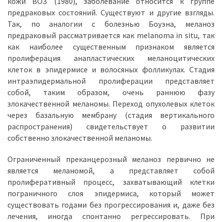
кожи ВОЗ (1980), заболевание относится к группе
предраковых состояний. Существуют и другие взгляды.
Так, по аналогии с болезнью Боуэна, меланоз
предраковый рассматривается как melanoma in situ, так
как наиболее существенным признаком является
пролиферация анапластических меланоцитических
клеток в эпидермисе и волосяных фолликулах. Стадия
интраэпидермальной пролиферации представляет
собой, таким образом, очень раннюю фазу
злокачественной меланомы. Переход опухолевых клеток
через базальную мембрану (стадия вертикального
распространения) свидетельствует о развитии
собственно злокачественной меланомы.
Ограниченный преканцерозный меланоз первично не
является меланомой, а представляет собой
пролиферативный процесс, захватывающий клетки
пограничного слоя эпидермиса, который может
существовать годами без прогрессирования и, даже без
лечения, иногда спонтанно регрессировать. При