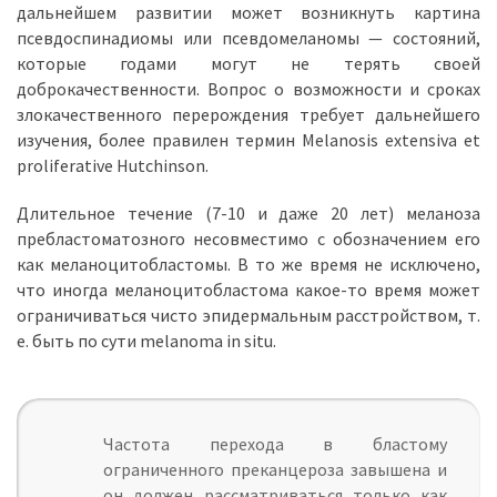
дальнейшем развитии может возникнуть картина
псевдоспинадиомы или псевдомеланомы — состояний,
которые годами могут не терять своей
доброкачественности. Вопрос о возможности и сроках
злокачественного перерождения требует дальнейшего
изучения, более правилен термин Melanosis extensiva et
proliferative Hutchinson.
Длительное течение (7-10 и даже 20 лет) меланоза
пребластоматозного несовместимо с обозначением его
как меланоцитобластомы. В то же время не исключено,
что иногда меланоцитобластома какое-то время может
ограничиваться чисто эпидермальным расстройством, т.
е. быть по сути melanoma in situ.
Частота перехода в бластому
ограниченного преканцероза завышена и
он должен рассматриваться только как